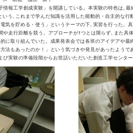
子情報工学創成実験」を開講している。本実験の特色は, 最
という, これまで学んだ知識を活用した能動的・自主的な行
電気を貯める・使う」というテーマの下, 実習を行った。具
間や走行距離を競う。アプローチが1つとは限らず, また具
極的に取り組んでいた。成果発表会では各班のアイデアや最終
う方法もあったのか！」という気づきや発見があったようで
および実験の準備段階からお世話いただいた創造工学センター