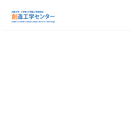
メ
イ
ン
コ
ン
テ
ン
ツ
へ
移
動