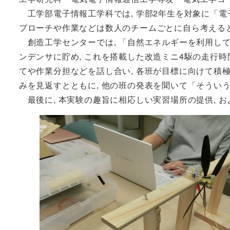
工学部電子情報工学科では, 学部2年生を対象に「電
プローチや作業などは数人のチームごとに自ら考える
創造工学センターでは, 「自然エネルギーを利用して
ンデンサに貯め, これを搭載した改造ミニ4駆の走行時
てや作業分担などを話し合い, 各班が目標に向けて積
みを見返すとともに, 他の班の発表を聞いて「そうい
最後に, 本実験の趣旨に相応しい実習場所の提供, 