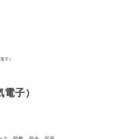
気電子）
気電子）
ース 助教 福永 崇平